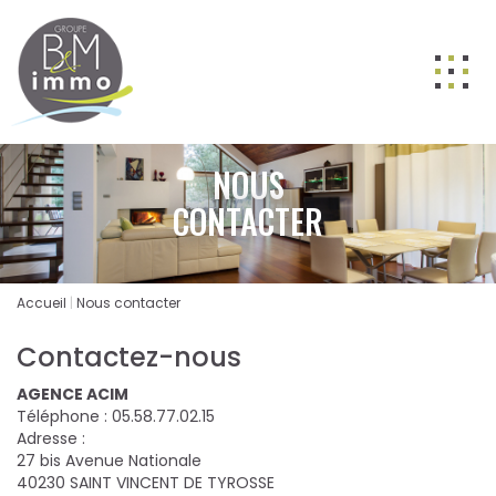
ACHETER
NOUS
LOUER
CONTACTER
VENDRE
GESTION
Accueil
Nous contacter
NOS AGENCES
Contactez-nous
Nos équipes
AGENCE ACIM
BIENS VENDUS
Téléphone :
05.58.77.02.15
Adresse :
ESTIMATION
27 bis Avenue Nationale
40230
SAINT VINCENT DE TYROSSE
CONTACT