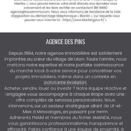
libertés », vous pouvez exercer votre droit d'accès aux données vous
concernant et les faire rectifier en contactant BM IMMO
agence@tosseimmo.com. Nous vous informons de l'existence de la liste
d'opposition au démarchage téléphonique « Bloctel », sur laquelle vous
pouvez vous inscrire ici :
https://www.bloctel.gouv.fr/
»
AGENCE DES PINS
Depuis 1994, notre agence immobilière est solidement
implantée au cœur du village de Léon. Toute l’année, nous
mettons notre expertise et notre parfaite connaissance
du marché local à votre service pour concrétiser vos
projets immobiliers, même dans un contexte en
constante évolution.
Acheter, vendre, louer ou investir ? Notre équipe réactive et
engagée vous accompagne à chaque étape avec une
offre complète de services personnalisés. Nous
intervenons sur un secteur stratégique allant de Lit-et-
Mixe à Messanges, en passant par Herm.
Adhérents FNAIM et membres du fichier AMANDA, nous
vous garantissons professionnalisme, transparence et
efficacité. Faites confiance à une équipe de proximité, à