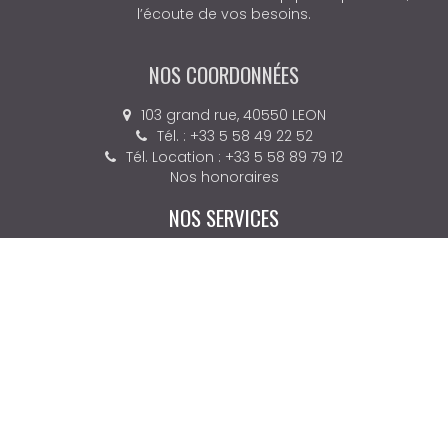
l’écoute de vos besoins.
NOS COORDONNÉES
103 grand rue, 40550 LEON
Tél. : +33 5 58 49 22 52
Tél. Location : +33 5 58 89 79 12
Nos honoraires
NOS SERVICES
Acheter
Louer
Estimation
Alerte Email
Nos équipes
LIENS PRATIQUES
© 2026 BM IMMO
Nos agences