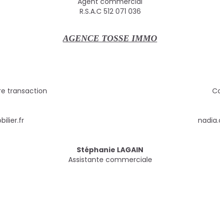
Agent commercial
R.S.A.C 512 071 036
AGENCE TOSSE IMMO
re transaction
Co
lier.fr
nadia
Stéphanie LAGAIN
Assistante commerciale