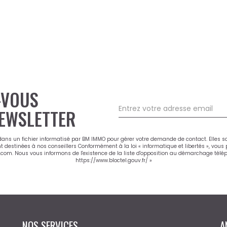
-VOUS
EWSLETTER
 dans un fichier informatisé par BM IMMO pour gérer votre demande de contact. Elles s
nt destinées à nos conseillers Conformément à la loi « informatique et libertés », vou
m. Nous vous informons de l'existence de la liste d'opposition au démarchage téléphon
https://www.bloctel.gouv.fr/
»
NOS SERVICES
A