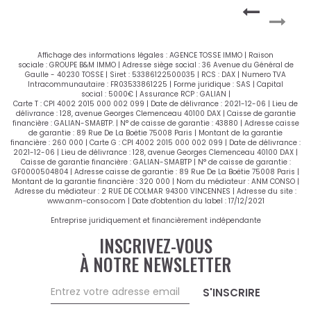
Affichage des informations légales : AGENCE TOSSE IMMO | Raison
sociale : GROUPE B&M IMMO | Adresse siège social : 36 Avenue du Général de
Gaulle - 40230 TOSSE | Siret : 53386122500035 | RCS : DAX | Numero TVA
Intracommunautaire : FR03533861225 | Forme juridique : SAS | Capital
social : 5000€ | Assurance RCP : GALIAN |
Carte T : CPI 4002 2015 000 002 099 | Date de délivrance : 2021-12-06 | Lieu de
délivrance : 128, avenue Georges Clemenceau 40100 DAX | Caisse de garantie
financière : GALIAN-SMABTP. | N° de caisse de garantie : 43880 | Adresse caisse
de garantie : 89 Rue De La Boëtie 75008 Paris | Montant de la garantie
financière : 260 000 | Carte G : CPI 4002 2015 000 002 099 | Date de délivrance :
2021-12-06 | Lieu de délivrance : 128, avenue Georges Clemenceau 40100 DAX |
Caisse de garantie financière : GALIAN-SMABTP | N° de caisse de garantie :
GF0000504804 | Adresse caisse de garantie : 89 Rue De La Boëtie 75008 Paris |
Montant de la garantie financière : 320 000 | Nom du médiateur : ANM CONSO |
Adresse du médiateur : 2 RUE DE COLMAR 94300 VINCENNES | Adresse du site :
www.anm-conso.com
| Date d'obtention du label : 17/12/2021
Entreprise juridiquement et financièrement indépendante
INSCRIVEZ-VOUS
À NOTRE NEWSLETTER
S'INSCRIRE