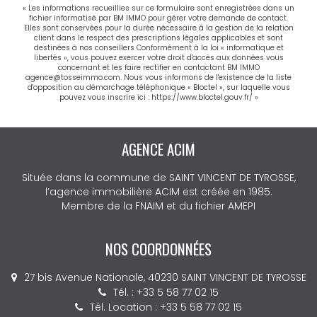
« Les informations recueillies sur ce formulaire sont enregistrées dans un
fichier informatisé par BM IMMO pour gérer votre demande de contact.
Elles sont conservées pour la durée nécessaire à la gestion de la relation
client dans le respect des prescriptions légales applicables et sont
destinées à nos conseillers Conformément à la loi « informatique et
libertés », vous pouvez exercer votre droit d'accès aux données vous
concernant et les faire rectifier en contactant BM IMMO
agence@tosseimmo.com. Nous vous informons de l'existence de la liste
d'opposition au démarchage téléphonique « Bloctel », sur laquelle vous
pouvez vous inscrire ici :
https://www.bloctel.gouv.fr/
»
AGENCE DES PINS
Depuis 1994, notre agence immobilière est solidement
implantée au cœur du village de Léon. Toute l’année, nous
mettons notre expertise et notre parfaite connaissance
du marché local à votre service pour concrétiser vos
projets immobiliers, même dans un contexte en
constante évolution.
Acheter, vendre, louer ou investir ? Notre équipe réactive et
engagée vous accompagne à chaque étape avec une
offre complète de services personnalisés. Nous
intervenons sur un secteur stratégique allant de Lit-et-