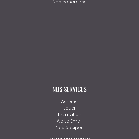
Mixe à Messanges, en passant par Herm.
Adhérents FNAIM et membres du fichier AMANDA, nous
vous garantissons professionnalisme, transparence et
efficacité. Faites confiance à une équipe de proximité, à
l’écoute de vos besoins.
NOS COORDONNÉES
103 grand rue, 40550 LEON
Tél. : +33 5 58 49 22 52
Tél. Location : +33 5 58 89 79 12
Nos honoraires
NOS SERVICES
Acheter
Louer
Estimation
Alerte Email
Nos équipes