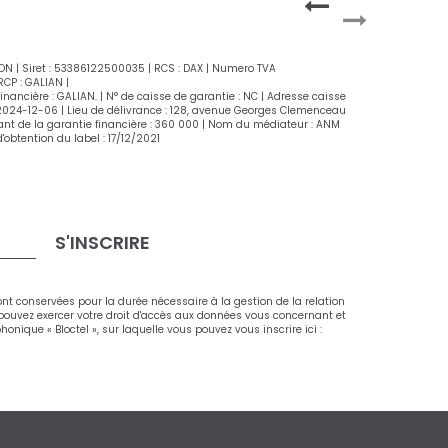
EON | Siret : 53386122500035 | RCS : DAX | Numero TVA
CP : GALIAN |
ancière : GALIAN. | N° de caisse de garantie : NC | Adresse caisse
: 2024-12-06 | Lieu de délivrance : 128, avenue Georges Clemenceau
ntant de la garantie financière : 360 000 | Nom du médiateur : ANM
'obtention du label : 17/12/2021
S'INSCRIRE
ont conservées pour la durée nécessaire à la gestion de la relation
s pouvez exercer votre droit d'accès aux données vous concernant et
ique « Bloctel », sur laquelle vous pouvez vous inscrire ici :