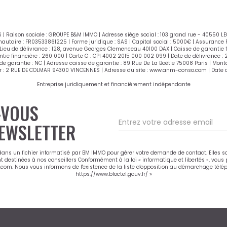
 | Raison sociale : GROUPE B&M IMMO | Adresse siège social : 103 grand rue - 40550 L
utaire : FR03533861225 | Forme juridique : SAS | Capital social : 5000€ | Assurance R
ieu de délivrance : 128, avenue Georges Clemenceau 40100 DAX | Caisse de garantie fin
antie financière : 260 000 | Carte G : CPI 4002 2015 000 002 099 | Date de délivrance 
 de garantie : NC | Adresse caisse de garantie : 89 Rue De La Boëtie 75008 Paris | Mo
 : 2 RUE DE COLMAR 94300 VINCENNES | Adresse du site :
www.anm-conso.com
| Date d
Entreprise juridiquement et financièrement indépendante
-VOUS
EWSLETTER
 dans un fichier informatisé par BM IMMO pour gérer votre demande de contact. Elles s
nt destinées à nos conseillers Conformément à la loi « informatique et libertés », vou
m. Nous vous informons de l'existence de la liste d'opposition au démarchage téléphon
https://www.bloctel.gouv.fr/
»