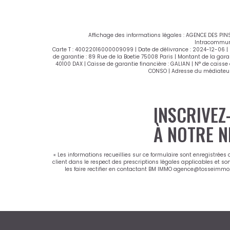
Affichage des informations légales : AGENCE DES PINS
Intracommuna
Carte T : 40022016000009099 | Date de délivrance : 2024-12-06 | L
de garantie : 89 Rue de la Boetie 75008 Paris | Montant de la gar
40100 DAX | Caisse de garantie financière : GALIAN | N° de caisse
CONSO | Adresse du médiateur
INSCRIVEZ
À NOTRE N
« Les informations recueillies sur ce formulaire sont enregistrées
client dans le respect des prescriptions légales applicables et so
les faire rectifier en contactant BM IMMO agence@tosseimmo.co