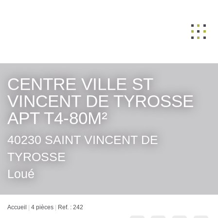
ACHETER
CENTRE VILLE ST VINCENT DE
LOUER
TYROSSE APT T4-80M²
VENDRE
40230 SAINT VINCENT DE TYROSSE
GESTION
Loué
NOS AGENCES
Nos équipes
Accueil
4 pièces
Ref. : 242
BIENS VENDUS
Revenir aux résultats
ESTIMATION
CONTACT