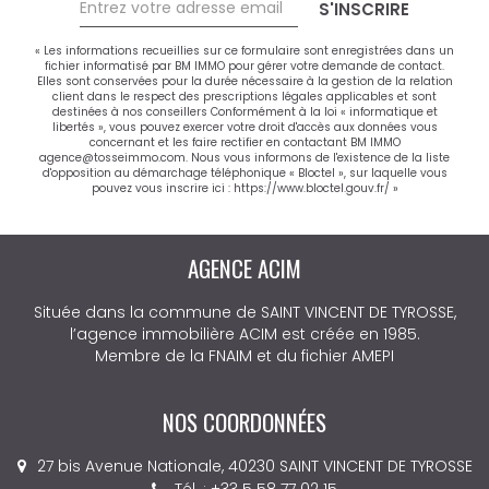
S'INSCRIRE
« Les informations recueillies sur ce formulaire sont enregistrées dans un
fichier informatisé par BM IMMO pour gérer votre demande de contact.
Elles sont conservées pour la durée nécessaire à la gestion de la relation
client dans le respect des prescriptions légales applicables et sont
destinées à nos conseillers Conformément à la loi « informatique et
libertés », vous pouvez exercer votre droit d'accès aux données vous
concernant et les faire rectifier en contactant BM IMMO
agence@tosseimmo.com. Nous vous informons de l'existence de la liste
d'opposition au démarchage téléphonique « Bloctel », sur laquelle vous
pouvez vous inscrire ici :
https://www.bloctel.gouv.fr/
»
AGENCE DES PINS
Depuis 1994, notre agence immobilière est solidement
implantée au cœur du village de Léon. Toute l’année, nous
mettons notre expertise et notre parfaite connaissance
du marché local à votre service pour concrétiser vos
projets immobiliers, même dans un contexte en
constante évolution.
Acheter, vendre, louer ou investir ? Notre équipe réactive et
engagée vous accompagne à chaque étape avec une
offre complète de services personnalisés. Nous