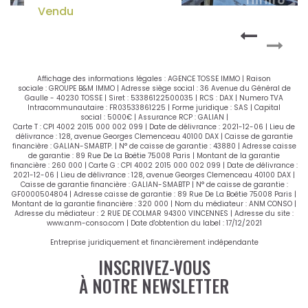
495 000 €
**
Affichage des informations légales : AGENCE TOSSE IMMO | Raison
sociale : GROUPE B&M IMMO | Adresse siège social : 36 Avenue du Général de
Gaulle - 40230 TOSSE | Siret : 53386122500035 | RCS : DAX | Numero TVA
Intracommunautaire : FR03533861225 | Forme juridique : SAS | Capital
social : 5000€ | Assurance RCP : GALIAN |
Carte T : CPI 4002 2015 000 002 099 | Date de délivrance : 2021-12-06 | Lieu de
délivrance : 128, avenue Georges Clemenceau 40100 DAX | Caisse de garantie
financière : GALIAN-SMABTP. | N° de caisse de garantie : 43880 | Adresse caisse
de garantie : 89 Rue De La Boëtie 75008 Paris | Montant de la garantie
financière : 260 000 | Carte G : CPI 4002 2015 000 002 099 | Date de délivrance :
2021-12-06 | Lieu de délivrance : 128, avenue Georges Clemenceau 40100 DAX |
Caisse de garantie financière : GALIAN-SMABTP | N° de caisse de garantie :
GF0000504804 | Adresse caisse de garantie : 89 Rue De La Boëtie 75008 Paris |
Montant de la garantie financière : 320 000 | Nom du médiateur : ANM CONSO |
Adresse du médiateur : 2 RUE DE COLMAR 94300 VINCENNES | Adresse du site :
www.anm-conso.com
| Date d'obtention du label : 17/12/2021
Entreprise juridiquement et financièrement indépendante
INSCRIVEZ-VOUS
À NOTRE NEWSLETTER