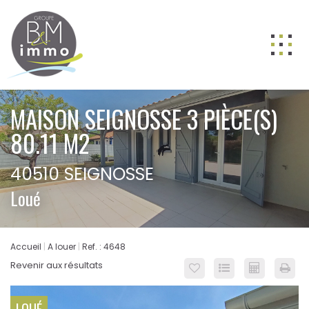
ACHETER
MAISON SEIGNOSSE 3 PIÈCE(S)
LOUER
80.11 M2
VENDRE
40510 SEIGNOSSE
GESTION
Loué
NOS AGENCES
Nos équipes
Accueil
A louer
Ref. : 4648
BIENS VENDUS
Revenir aux résultats
ESTIMATION
CONTACT