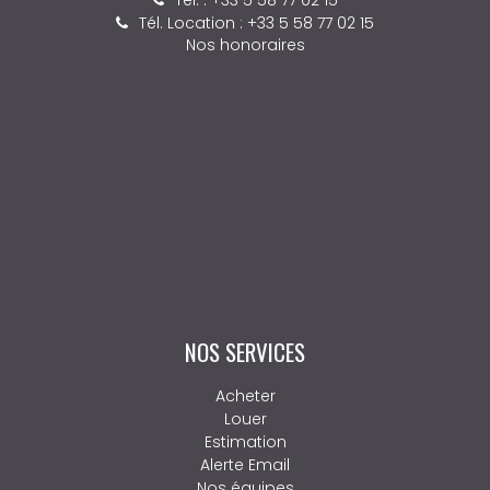
intervenons sur un secteur stratégique allant de Lit-et-
Mixe à Messanges, en passant par Herm.
Adhérents FNAIM et membres du fichier AMANDA, nous
vous garantissons professionnalisme, transparence et
efficacité. Faites confiance à une équipe de proximité, à
l’écoute de vos besoins.
NOS COORDONNÉES
103 grand rue, 40550 LEON
Tél. : +33 5 58 49 22 52
Tél. Location : +33 5 58 89 79 12
Nos honoraires
NOS SERVICES
Acheter
Louer
Estimation
Alerte Email
Nos équipes