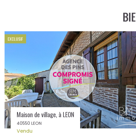
BI
A vendre, maison à MOLIETS, proche piste cyclable
40660 MOLIETS ET MAA
495 000 €
**