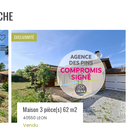
CHE
OFFRE ACHAT ACCEPTÉE
JOLIE MAISON DE PLAIN-PIED AU CALME
40550 LEON
420 000 €
**