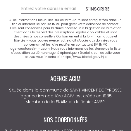
S'INSCRIRE
« Les informations recueillies sur ce formulaire sont enregistrées dans un
fichier informatisé par BM IMMO pour gérer votre demande de contact.
Elles sont conservées pour la durée nécessaire à la gestion de la relation
client dans le respect des prescriptions légales applicables et sont
destinées à nos conseillers Conformément à la loi « informatique et
libertés », vous pouvez exercer votre droit d'accès aux données vous
concernant et les faire rectifier en contactant BM IMMO
agence@tosseimmo.com. Nous vous informons de l'existence de la liste
d'opposition au démarchage téléphonique « Bloctel », sur laquelle vous
pouvez vous inscrire ici :
https://www.bloctel.gouv.fr/
»
AGENCE ACIM
Située dans la commune de SAINT VINCENT DE TYROSSE,
l’agence immobilière ACIM est créée en 1985.
Membre de la FNAIM et du fichier AMEPI
NOS COORDONNÉES