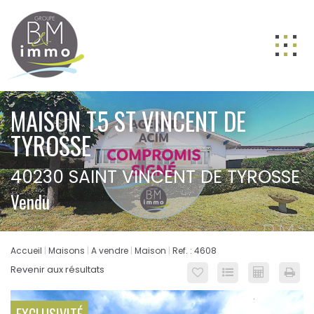
ACHETER
MAISON T5 ST VINCENT DE
LOUER
TYROSSE
VENDRE
40230 SAINT VINCENT DE TYROSSE
GESTION
Vendu
NOS AGENCES
Nos équipes
Accueil
Maisons
A vendre
Maison
Ref. : 4608
BIENS VENDUS
Revenir aux résultats
ESTIMATION
CONTACT