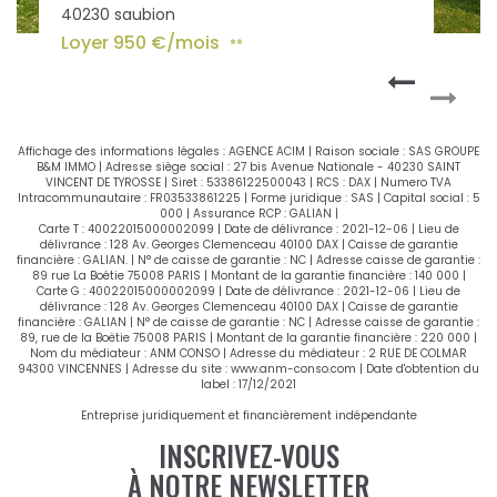
40230 saubion
Loyer 950 €/mois
**
Affichage des informations légales : AGENCE ACIM | Raison sociale : SAS GROUPE
B&M IMMO | Adresse siège social : 27 bis Avenue Nationale - 40230 SAINT
VINCENT DE TYROSSE | Siret : 53386122500043 | RCS : DAX | Numero TVA
Intracommunautaire : FR03533861225 | Forme juridique : SAS | Capital social : 5
000 | Assurance RCP : GALIAN |
Carte T : 40022015000002099 | Date de délivrance : 2021-12-06 | Lieu de
délivrance : 128 Av. Georges Clemenceau 40100 DAX | Caisse de garantie
financière : GALIAN. | N° de caisse de garantie : NC | Adresse caisse de garantie :
89 rue La Boétie 75008 PARIS | Montant de la garantie financière : 140 000 |
Carte G : 40022015000002099 | Date de délivrance : 2021-12-06 | Lieu de
délivrance : 128 Av. Georges Clemenceau 40100 DAX | Caisse de garantie
financière : GALIAN | N° de caisse de garantie : NC | Adresse caisse de garantie :
89, rue de la Boëtie 75008 PARIS | Montant de la garantie financière : 220 000 |
Nom du médiateur : ANM CONSO | Adresse du médiateur : 2 RUE DE COLMAR
94300 VINCENNES | Adresse du site :
www.anm-conso.com
| Date d'obtention du
label : 17/12/2021
Entreprise juridiquement et financièrement indépendante
INSCRIVEZ-VOUS
À NOTRE NEWSLETTER