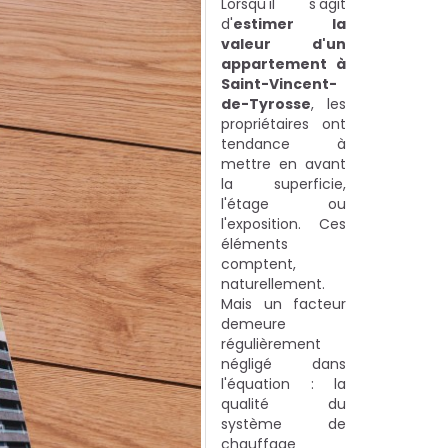
Lorsqu'il s'agit
d'
estimer la
valeur d'un
appartement à
Saint-Vincent-
de-Tyrosse
, les
propriétaires ont
tendance à
mettre en avant
la superficie,
l'étage ou
l'exposition. Ces
éléments
comptent,
naturellement.
Mais un facteur
demeure
régulièrement
négligé dans
l'équation : la
qualité du
système de
chauffage