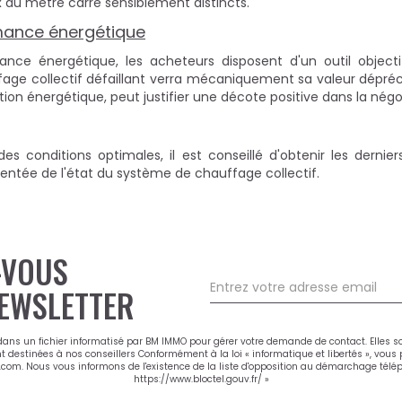
x au mètre carré sensiblement distincts.
rmance énergétique
mance énergétique, les acheteurs disposent d'un outil objec
age collectif défaillant verra mécaniquement sa valeur dépréci
tion énergétique, peut justifier une décote positive dans la négo
es conditions optimales, il est conseillé d'obtenir les dern
mentée de l'état du système de chauffage collectif.
-VOUS
EWSLETTER
 dans un fichier informatisé par BM IMMO pour gérer votre demande de contact. Elles s
nt destinées à nos conseillers Conformément à la loi « informatique et libertés », vou
m. Nous vous informons de l'existence de la liste d'opposition au démarchage téléphon
https://www.bloctel.gouv.fr/
»