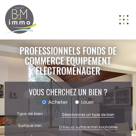
ACHETER
PROFESSIONNELS FONDS DE
LOUER
COMMERCE EQUIPEMENT
ELECTROMÉNAGER
VENDRE
GESTION
VOUS CHERCHEZ UN BIEN ?
NOS AGENCES
Nos équipes
Acheter
Louer
BIENS VENDUS
Type de bien :
Sélectionnez un type de bien
ESTIMATION
Surface min :
CONTACT