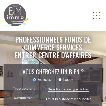
ACHETER
PROFESSIONNELS FONDS DE
LOUER
COMMERCE SERVICES
ENTREP. CENTRE D’AFFAIRES
VENDRE
GESTION
VOUS CHERCHEZ UN BIEN ?
NOS AGENCES
Nos équipes
Acheter
Louer
BIENS VENDUS
Type de bien :
Sélectionnez un type de bien
ESTIMATION
Surface min :
CONTACT