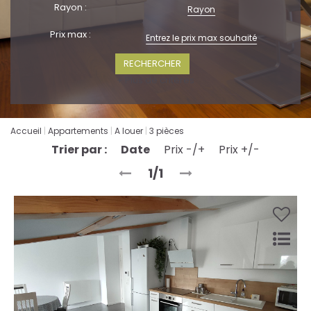
Rayon :
Rayon
Prix max :
+ Plus de critères
Accueil
Appartements
A louer
3 pièces
Trier par :
Date
Prix -/+
Prix +/-
1/1