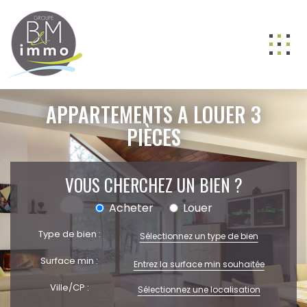
ACHETER
APPARTEMENTS A LOUER 3
LOUER
PIÈCES
VENDRE
VOUS CHERCHEZ UN BIEN ?
GESTION
NOS AGENCES
Acheter
Louer
Nos équipes
Type de bien :
Sélectionnez un type de bien
BIENS VENDUS
Surface min :
ESTIMATION
Ville/CP :
Sélectionnez une localisation
CONTACT