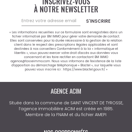
INSCRIVEZ-VOUS
À NOTRE NEWSLETTER
S'INSCRIRE
« Les informations recueillies sur ce formulaire sont enregistrées dans un
fichier informatisé par BM IMMO pour gérer votre demande de contact.
Elles sont conservées pour la durée nécessaire à la gestion de la relation
client dans le respect des prescriptions légales applicables et sont
destinées à nos conseillers Conformément à la loi « informatique et
libertés », vous pouvez exercer votre droit d'accès aux données vous
concernant et les faire rectifier en contactant BM IMMO
agence@tosseimmo.com. Nous vous informons de l'existence de la liste
d'opposition au démarchage téléphonique « Bloctel », sur laquelle vous
pouvez vous inscrire ici :
https://www.bloctel.gouv.fr/
»
AGENCE ACIM
Située dans la commune de SAINT VINCENT DE TYROSSE,
l’agence immobilière ACIM est créée en 1985.
Membre de la FNAIM et du fichier AMEPI