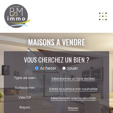
ACHETER
MAISONS A VENDRE
LOUER
VENDRE
VOUS CHERCHEZ UN BIEN ?
GESTION
Acheter
Louer
NOS AGENCES
Type de bien :
Sélectionnez un type de bien
Nos équipes
Surface min :
BIENS VENDUS
Ville/CP :
Sélectionnez une localisation
ESTIMATION
Rayon :
Rayon
CONTACT