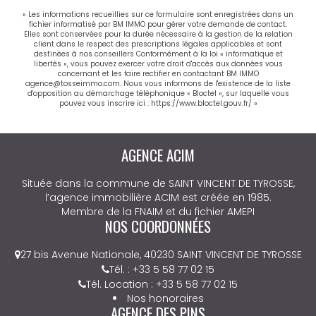
« Les informations recueillies sur ce formulaire sont enregistrées dans un
fichier informatisé par BM IMMO pour gérer votre demande de contact.
Elles sont conservées pour la durée nécessaire à la gestion de la relation
client dans le respect des prescriptions légales applicables et sont
destinées à nos conseillers Conformément à la loi « informatique et
libertés », vous pouvez exercer votre droit d'accès aux données vous
concernant et les faire rectifier en contactant BM IMMO
agence@tosseimmo.com. Nous vous informons de l'existence de la liste
d'opposition au démarchage téléphonique « Bloctel », sur laquelle vous
pouvez vous inscrire ici :
https://www.bloctel.gouv.fr/
»
AGENCE ACIM
Située dans la commune de SAINT VINCENT DE TYROSSE,
l’agence immobilière ACIM est créée en 1985.
Membre de la FNAIM et du fichier AMEPI
NOS COORDONNÉES
27 bis Avenue Nationale, 40230 SAINT VINCENT DE TYROSSE
Tél. : +33 5 58 77 02 15
Tél. Location : +33 5 58 77 02 15
Nos honoraires
AGENCE DES PINS