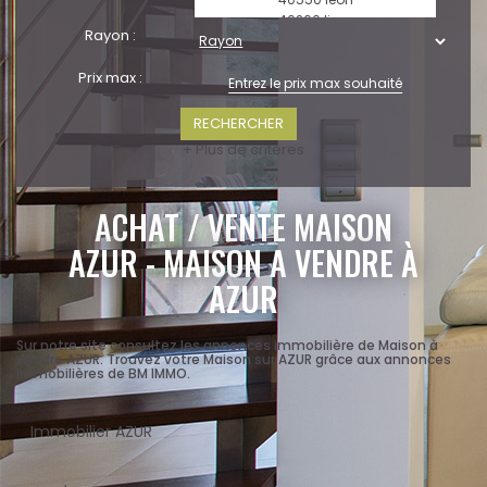
Rayon :
Prix max :
+ Plus de critères
ACHAT / VENTE MAISON
AZUR - MAISON A VENDRE À
AZUR
Sur notre site consultez les annonces immobilière de Maison à
vendre AZUR. Trouvez votre Maison sur AZUR grâce aux annonces
immobilières de BM IMMO.
Immobilier AZUR