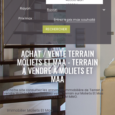
Rayon :
Prix max :
+ Plus de critères
ACHAT / VENTE TERRAIN
MOLIETS ET MAA - TERRAIN
A VENDRE À MOLIETS ET
MAA
Sur notre site consultez les annonces immobilière de Terrain à
vendre Moliets Et Maa. Trouvez votre Terrain sur Moliets Et Maa
grâce aux annonces immobilières de BM IMMO.
Immobilier Moliets Et Maa