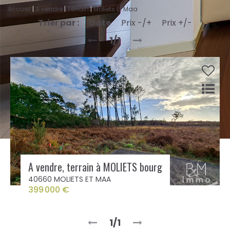
Accueil
A vendre
Terrain
Moliets Et Maa
Trier par :
Date
Prix -/+
Prix +/-
1/1
A vendre, terrain à MOLIETS bourg
40660 MOLIETS ET MAA
399 000 €
1/1