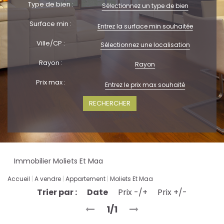
Type de bien :
Sélectionnez un type de bien
Surface min :
Ville/CP :
Sélectionnez une localisation
Rayon :
Rayon
Prix max :
+ Plus de critères
Immobilier Moliets Et Maa
Accueil
A vendre
Appartement
Moliets Et Maa
Trier par :
Date
Prix -/+
Prix +/-
1/1