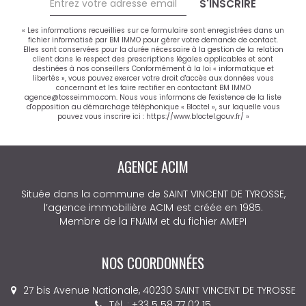
S'INSCRIRE
« Les informations recueillies sur ce formulaire sont enregistrées dans un
fichier informatisé par BM IMMO pour gérer votre demande de contact.
Elles sont conservées pour la durée nécessaire à la gestion de la relation
client dans le respect des prescriptions légales applicables et sont
destinées à nos conseillers Conformément à la loi « informatique et
libertés », vous pouvez exercer votre droit d'accès aux données vous
concernant et les faire rectifier en contactant BM IMMO
agence@tosseimmo.com. Nous vous informons de l'existence de la liste
d'opposition au démarchage téléphonique « Bloctel », sur laquelle vous
pouvez vous inscrire ici :
https://www.bloctel.gouv.fr/
»
AGENCE ACIM
Située dans la commune de SAINT VINCENT DE TYROSSE,
l’agence immobilière ACIM est créée en 1985.
Membre de la FNAIM et du fichier AMEPI
NOS COORDONNÉES
27 bis Avenue Nationale, 40230 SAINT VINCENT DE TYROSSE
Tél. : +33 5 58 77 02 15