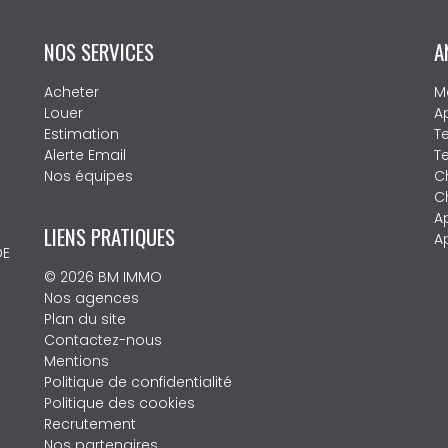
NOS SERVICES
A
Acheter
M
Louer
A
Estimation
Te
Alerte Email
T
Nos équipes
C
Ch
A
LIENS PRATIQUES
A
DE
© 2026 BM IMMO
Nos agences
Plan du site
Contactez-nous
Mentions
Politique de confidentialité
Politique des cookies
Recrutement
Nos partenaires