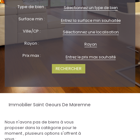
Type de bien :
Sélectionnez un type de bien
Surface min :
Ville/CP :
Sélectionnez une localisation
Rayon :
Rayon
Prix max :
+ Plus de critères
Immobilier Saint Geours De Maremne
Nous n'avons pas de biens à vous
proposer dans la catégorie pour le
moment , plusieurs options s'offrent à
vous :