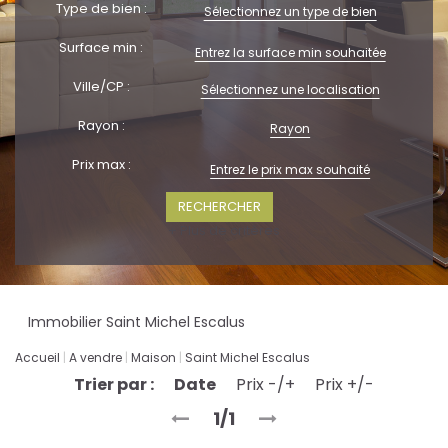
Type de bien :
Sélectionnez un type de bien
Surface min :
Ville/CP :
Sélectionnez une localisation
Rayon :
Rayon
Prix max :
+ Plus de critères
Immobilier Saint Michel Escalus
Accueil
A vendre
Maison
Saint Michel Escalus
Trier par :
Date
Prix -/+
Prix +/-
1/1