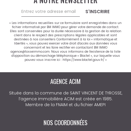
S'INSCRIRE
« Les informations recueillies sur ce formulaire sont enregistrées dans un
fichier informatisé par BM IMMO pour gérer votre demande de contact.
Elles sont conservées pour la durée nécessaire à la gestion de la relation
client dans le respect des prescriptions légales applicables et sont
destinées à nos conseillers Conformément à la loi « informatique et
libertés », vous pouvez exercer votre droit d'accès aux données vous
concernant et les faire rectifier en contactant BM IMMO
agence@tosseimmo.com. Nous vous informons de l'existence de la liste
d'opposition au démarchage téléphonique « Bloctel », sur laquelle vous
pouvez vous inscrire ici :
https://www.bloctel.gouv.fr/
»
AGENCE ACIM
Située dans la commune de SAINT VINCENT DE TYROSSE,
l’agence immobilière ACIM est créée en 1985.
Membre de la FNAIM et du fichier AMEPI
NOS COORDONNÉES