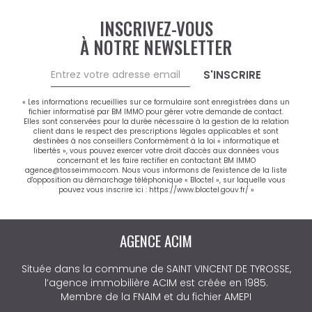
INSCRIVEZ-VOUS
À NOTRE NEWSLETTER
S'INSCRIRE
« Les informations recueillies sur ce formulaire sont enregistrées dans un
fichier informatisé par BM IMMO pour gérer votre demande de contact.
Elles sont conservées pour la durée nécessaire à la gestion de la relation
client dans le respect des prescriptions légales applicables et sont
destinées à nos conseillers Conformément à la loi « informatique et
libertés », vous pouvez exercer votre droit d'accès aux données vous
concernant et les faire rectifier en contactant BM IMMO
agence@tosseimmo.com. Nous vous informons de l'existence de la liste
d'opposition au démarchage téléphonique « Bloctel », sur laquelle vous
pouvez vous inscrire ici :
https://www.bloctel.gouv.fr/
»
AGENCE ACIM
Située dans la commune de SAINT VINCENT DE TYROSSE,
l’agence immobilière ACIM est créée en 1985.
Membre de la FNAIM et du fichier AMEPI