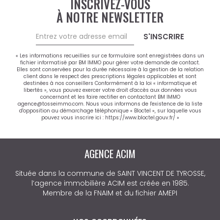
INSCRIVEZ-VOUS
À NOTRE NEWSLETTER
S'INSCRIRE
« Les informations recueillies sur ce formulaire sont enregistrées dans un
fichier informatisé par BM IMMO pour gérer votre demande de contact.
Elles sont conservées pour la durée nécessaire à la gestion de la relation
client dans le respect des prescriptions légales applicables et sont
destinées à nos conseillers Conformément à la loi « informatique et
libertés », vous pouvez exercer votre droit d'accès aux données vous
concernant et les faire rectifier en contactant BM IMMO
agence@tosseimmo.com. Nous vous informons de l'existence de la liste
d'opposition au démarchage téléphonique « Bloctel », sur laquelle vous
pouvez vous inscrire ici :
https://www.bloctel.gouv.fr/
»
AGENCE ACIM
Située dans la commune de SAINT VINCENT DE TYROSSE,
l’agence immobilière ACIM est créée en 1985.
Membre de la FNAIM et du fichier AMEPI