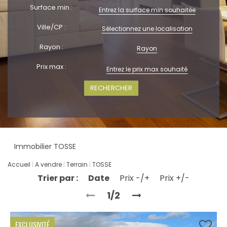
Surface min :
Ville/CP :
Sélectionnez une localisation
Rayon :
Rayon
Prix max :
+ Plus de critères
Immobilier TOSSE
Accueil
A vendre
Terrain
TOSSE
Trier par :
Date
Prix -/+
Prix +/-
1/2
EXCLUSIVITÉ